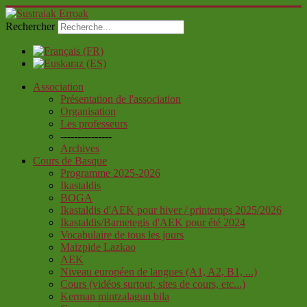
Rechercher
Association
Présentation de l'association
Organisation
Les professeurs
---------------
Archives
Cours de Basque
Programme 2025-2026
Ikastaldis
BOGA
Ikastaldis d'AEK pour hiver / printemps 2025/2026
Ikastaldis/Barnetegis d'AEK pour été 2024
Vocabulaire de tous les jours
Maizpide Lazkao
AEK
Niveau européen de langues (A1, A2, B1, ...)
Cours (vidéos surtout, sites de cours, etc...)
Kerman mintzalagun bila