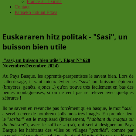
France 3 - Txirrita
Contact
Pariseko Eskual Etxea
Euskararen hitz politak - "Sasi", un
buisson bien utile
"sasi, un buisson bien utile".
Elgar N° 628
Novembre/Décembre 2024)
Au Pays Basque, les apprentis-parapentistes le savent bien. Lors de
l'atterrissage, il vaut mieux éviter les "
sasi
" ou buissons épineux
(bruyères, genêts, ajoncs...) qu'on trouve très facilement en bas des
pentes montagneuses, si on ne veut pas se relever avec quelques
zébrures !
Ils ne savent en revanche pas forcément qu'en basque, le mot "
sasi
"
a servi à créer de nombreux jolis mots très imagés. En premier lieu,
le "
sasitar
" est le maquisard (littéralement, "
habitant du maquis ou
du buisson
"), avec le suffixe -ar(ra), qui sert à désigner au Pays
Basque les habitants des villes ou villages "
gentilés
", comme par
exemple "
Arrosatar
", habitant de Saint-Martin-d'Arrosa en Basse-