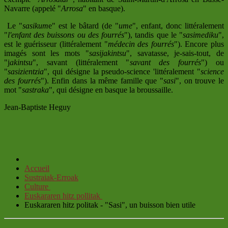
Navarre (appelé "
Arrosa
" en basque).
Le "
sasikum
e" est le bâtard (de "
ume
", enfant, donc littéralement
"
l'enfant des buissons ou des fourrés
"), tandis que le "
sasimediku
",
est le guérisseur (littéralement "
médecin des fourrés
"). Encore plus
imagés sont les mots "
sasijakintsu
", savatasse, je-sais-tout, de
"j
akintsu
", savant (littéralement "
savant des fourrés
") ou
"
sasizientzia
", qui désigne la pseudo-science 'littéralement "
science
des fourrés
"). Enfin dans la même famille que "
sasi
", on trouve le
mot "
sastraka
", qui désigne en basque la broussaille.
Jean-Baptiste Heguy
Accueil
Sustraiak-Erroak
Culture
Euskararen hitz pollitak
Euskararen hitz politak - "Sasi", un buisson bien utile