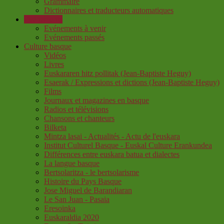
Grammaire
Dictionnaires et traducteurs automatiques
Evénements
Evénements à venir
Evénements passés
Culture basque
Vidéos
Livres
Euskararen hitz pollitak (Jean-Baptiste Heguy)
Esaerak / Expressions et dictions (Jean-Baptiste Heguy)
Films
Journaux et magazines en basque
Radios et télévisions
Chansons et chanteurs
Bilketa
Mintza lasai - Actualités - Actu de l'euskara
Institut Culturel Basque - Euskal Culture Erankundea
Différences entre euskara batua et dialectes
La langue basque
Bertsolaritza - le bertsolarisme
Histoire du Pays Basque
Jose Miguel de Barandiaran
Le San Juan - Pasaia
Eresoinka
Euskaraldia 2020